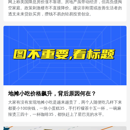
网上称美国降息房价涨不靠谱。房地产虽带动经济，但高负债掏
空家庭。政策刺激楼市不直接降价。建议非刚需或改善生活者勿
透支未来贷款买房，攒钱不易勿轻易投资创业。
地摊小吃价格飙升，背后原因何在？
大家有没有发现地摊小吃是越来越贵了，两个人随便吃几样下来
都要小100块钱，一块小蛋糕35，手打柠檬茶十五一杯，一碗麻
辣烫三四十，一杯咖啡35，都快赶上了星巴克的水平。