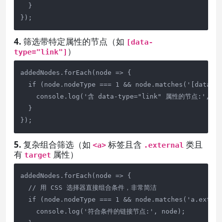
  }

});
4. 筛选带特定属性的节点（如
[data-
）
type="link"]
addedNodes.forEach(node => {

  if (node.nodeType === 1 && node.matches('[data-ty
    console.log('含 data-type="link" 属性的节点:', nod
  }

});
5. 复杂组合筛选（如
标签且含
类且
<a>
.external
有
属性）
target
addedNodes.forEach(node => {

  // 用 CSS 选择器直接组合条件，非常简洁

  if (node.nodeType === 1 && node.matches('a.extern
    console.log('符合条件的链接节点:', node);
