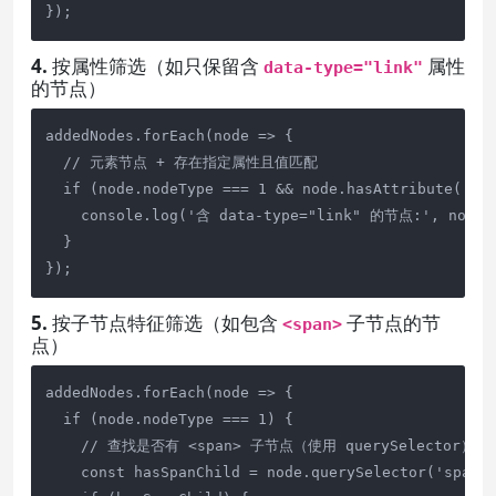
});
4. 按属性筛选（如只保留含
属性
data-type="link"
的节点）
addedNodes.forEach(node => {

  // 元素节点 + 存在指定属性且值匹配

  if (node.nodeType === 1 && node.hasAttribute('dat
    console.log('含 data-type="link" 的节点:', node);
  }

});
5. 按子节点特征筛选（如包含
子节点的节
<span>
点）
addedNodes.forEach(node => {

  if (node.nodeType === 1) {

    // 查找是否有 <span> 子节点（使用 querySelector）

    const hasSpanChild = node.querySelector('span')