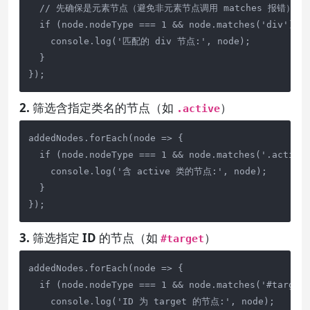
  // 先确保是元素节点（避免非元素节点调用 matches 报错）

  if (node.nodeType === 1 && node.matches('div')) {
    console.log('匹配的 div 节点:', node);

  }

});
2. 筛选含指定类名的节点（如
）
.active
addedNodes.forEach(node => {

  if (node.nodeType === 1 && node.matches('.active'
    console.log('含 active 类的节点:', node);

  }

});
3. 筛选指定 ID 的节点（如
）
#target
addedNodes.forEach(node => {

  if (node.nodeType === 1 && node.matches('#target'
    console.log('ID 为 target 的节点:', node);
