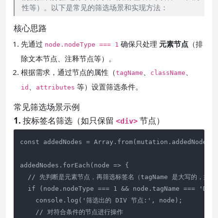
性等）。以下是常见的筛选场景和实现方法：
核心思路
先通过
确保只处理
元素节点
（排
node.nodeType === 1
除文本节点、注释节点等）。
根据需求，通过节点的属性（
、
、
tagName
className
、
等）设置筛选条件。
id
attributes
常见筛选场景示例
1. 按标签名筛选（如只保留
节点）
<div>
const addedNodes = Array.from(mutation.addedNodes);
addedNodes.forEach(node => {

  // 先判断是元素节点，再筛选标签名（tagName 是大写的，如 "DI
  if (node.nodeType === 1 && node.tagName === 'DIV'
    console.log('筛选出的 DIV 节点:', node);

    // 对符合条件的节点进行操作
