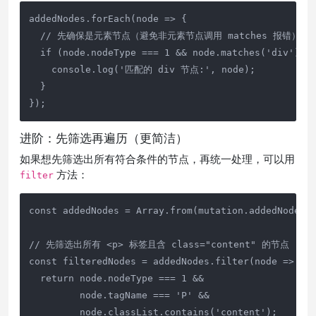
addedNodes.forEach(node => {

  // 先确保是元素节点（避免非元素节点调用 matches 报错）

  if (node.nodeType === 1 && node.matches('div')) {
    console.log('匹配的 div 节点:', node);

  }

});
进阶：先筛选再遍历（更简洁）
如果想先筛选出所有符合条件的节点，再统一处理，可以用
方法：
filter
const addedNodes = Array.from(mutation.addedNodes);
// 先筛选出所有 <p> 标签且含 class="content" 的节点

const filteredNodes = addedNodes.filter(node => {

  return node.nodeType === 1 && 

         node.tagName === 'P' && 

         node.classList.contains('content');
