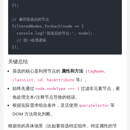
});

// 遍历筛选后的节点

filteredNodes.forEach(node => {

  console.log('筛选后的节点:', node);

  // 统一处理逻辑

});
关键总结
筛选的核心是利用节点的
属性和方法
（
、
tagName
、
、
等）。
classList
id
hasAttribute
始终先通过
过滤非元素节点，避
node.nodeType === 1
免处理文本/注释节点导致的错误。
根据实际需求组合条件，灵活使用
等
querySelector
DOM 方法简化判断。
根据你的具体场景（比如要筛选特定组件、特定属性的节