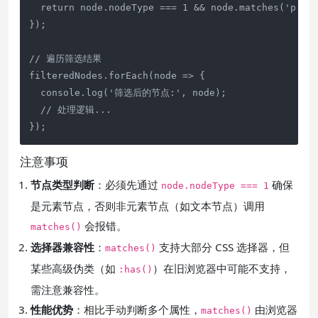
  return node.nodeType === 1 && node.matches('p.con
});

// 遍历筛选结果

filteredNodes.forEach(node => {

  console.log('筛选后的节点:', node);

  // 处理逻辑...

});
注意事项
节点类型判断
：必须先通过
确保
node.nodeType === 1
是元素节点，否则非元素节点（如文本节点）调用
会报错。
matches()
选择器兼容性
：
支持大部分 CSS 选择器，但
matches()
某些高级伪类（如
）在旧浏览器中可能不支持，
:has()
需注意兼容性。
性能优势
：相比手动判断多个属性，
由浏览器
matches()