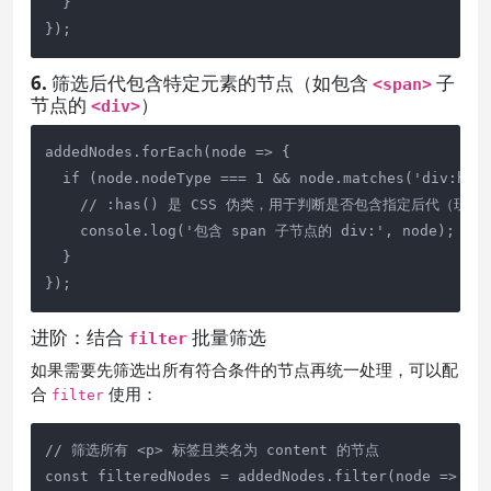
  }

});
6. 筛选后代包含特定元素的节点（如包含
子
<span>
节点的
）
<div>
addedNodes.forEach(node => {

  if (node.nodeType === 1 && node.matches('div:has(
    // :has() 是 CSS 伪类，用于判断是否包含指定后代（现代
    console.log('包含 span 子节点的 div:', node);

  }

});
进阶：结合
批量筛选
filter
如果需要先筛选出所有符合条件的节点再统一处理，可以配
合
使用：
filter
// 筛选所有 <p> 标签且类名为 content 的节点

const filteredNodes = addedNodes.filter(node => {
