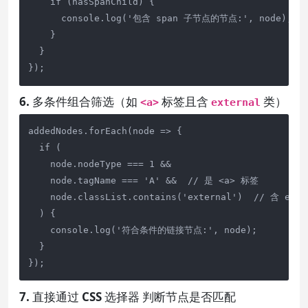
    if (hasSpanChild) {

      console.log('包含 span 子节点的节点:', node);

    }

  }

});
6. 多条件组合筛选（如
标签且含
类）
<a>
external
addedNodes.forEach(node => {

  if (

    node.nodeType === 1 && 

    node.tagName === 'A' &&  // 是 <a> 标签

    node.classList.contains('external')  // 含 exte
  ) {

    console.log('符合条件的链接节点:', node);

  }

});
7. 直接通过 CSS 选择器 判断节点是否匹配