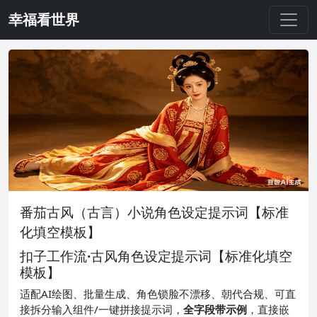
幸福看世界
番茄古风（古言）小说角色设定提示词【标准
化填空模板】
扣子工作流·古风角色设定提示词【标准化填空
模板】
适配AI绘图、批量生成、角色锁脸不漂移、朝代合规、可直
接拆分输入组件/一键拼接提示词，
全字段带示例
，直接嵌