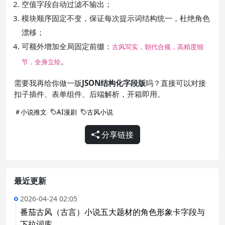
空值字段自动过滤不输出；
模块顺序固定不变，保证每次提示词结构统一，杜绝角色
漂移；
可额外增加全局固定前缀：
古风写实，朝代合规，高精度细
。
节，全身立绘
需要我再给你做一版
JSON结构化字段版
吗？直接可以对接
扣子插件、表单组件、后端解析，开箱即用。
小说推文
AI漫剧
古风小说
分享链接
最近更新
2026-04-24 02:05
番茄古风（古言）小说五大题材的角色形象卡字段与
下拉词库