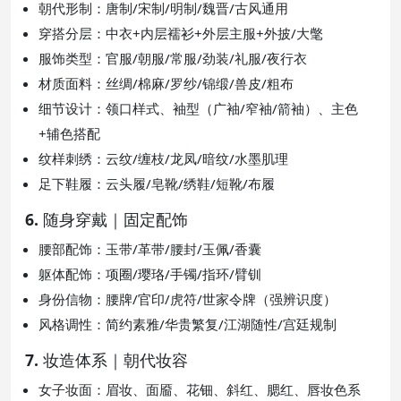
朝代形制：唐制/宋制/明制/魏晋/古风通用
穿搭分层：中衣+内层襦衫+外层主服+外披/大氅
服饰类型：官服/朝服/常服/劲装/礼服/夜行衣
材质面料：丝绸/棉麻/罗纱/锦缎/兽皮/粗布
细节设计：领口样式、袖型（广袖/窄袖/箭袖）、主色
+辅色搭配
纹样刺绣：云纹/缠枝/龙凤/暗纹/水墨肌理
足下鞋履：云头履/皂靴/绣鞋/短靴/布履
6. 随身穿戴｜固定配饰
腰部配饰：玉带/革带/腰封/玉佩/香囊
躯体配饰：项圈/璎珞/手镯/指环/臂钏
身份信物：腰牌/官印/虎符/世家令牌（强辨识度）
风格调性：简约素雅/华贵繁复/江湖随性/宫廷规制
7. 妆造体系｜朝代妆容
女子妆面：眉妆、面靥、花钿、斜红、腮红、唇妆色系