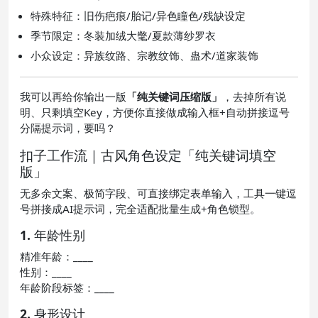
特殊特征：旧伤疤痕/胎记/异色瞳色/残缺设定
季节限定：冬装加绒大氅/夏款薄纱罗衣
小众设定：异族纹路、宗教纹饰、蛊术/道家装饰
我可以再给你输出一版
「纯关键词压缩版」
，去掉所有说
明、只剩填空Key，方便你直接做成输入框+自动拼接逗号
分隔提示词，要吗？
扣子工作流｜古风角色设定「纯关键词填空
版」
无多余文案、极简字段、可直接绑定表单输入，工具一键逗
号拼接成AI提示词，完全适配批量生成+角色锁型。
1. 年龄性别
精准年龄：____
性别：____
年龄阶段标签：____
2. 身形设计