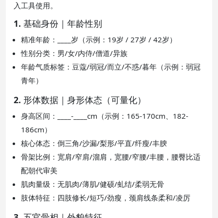
入工具使用。
1. 基础身份｜年龄性别
精准年龄：____岁（示例：19岁 / 27岁 / 42岁）
性别分类：男/女/内侍/僧道/异族
年龄气质标签：豆蔻/弱冠/而立/不惑/暮年（示例：弱冠
青年）
2. 形体数据｜身形体态（可量化）
身高区间：____-____cm（示例：165-170cm、182-
186cm）
核心体态：倒三角/沙漏/梨形/平直/纤瘦/丰腴
骨架比例：宽肩/窄肩/溜肩，宽腰/窄腰/丰腰，腰臀比适
配朝代审美
肌肉量级：无肌肉/薄肌/健硕/虬结/柔弱无骨
肢体特征：四肢修长/短巧/劲瘦，颈肩线条柔和/凌厉
3. 五官骨相｜外貌特征