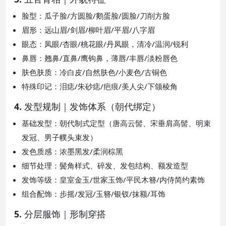
脸型：瓜子脸/方圆脸/鹅蛋脸/圆脸/刀削方脸
眉形：远山眉/剑眉/柳叶眉/平眉/八字眉
眼态：凤眼/杏眼/桃花眼/丹凤眼，清冷/温润/锐利
鼻唇：翘鼻/直鼻/鹰钩鼻，薄唇/丰唇/淡粉唇色
肤色肤质：冷白皮/自然肤色/小麦色/古铜色
特殊印记：泪痣/朱砂痣/疤痕/美人尖/下颌棱角
4. 发型规制｜发饰体系（朝代绑定）
基础发型：朝代制式定型（唐高云髻、宋垂肩高髻、明束
发冠、男子幞头束发）
发色质感：浓墨黑发/柔润棕黑
细节处理：鬓角样式、碎发、发包结构、额发造型
发饰等级：皇室金玉/世家玉饰/平民木簪/内侍简约素饰
组合配饰：步摇/发冠/玉簪/银钗/抹额/耳饰
5. 分层服饰｜形制穿搭