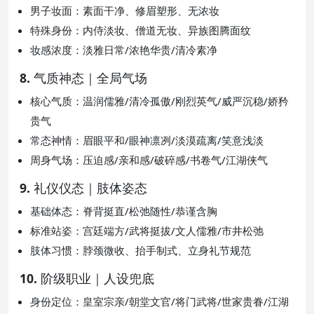
男子妆面：素面干净、修眉塑形、无浓妆
特殊身份：内侍淡妆、僧道无妆、异族图腾面纹
妆感浓度：淡雅日常/浓艳华贵/清冷素净
8. 气质神态｜全局气场
核心气质：温润儒雅/清冷孤傲/刚烈英气/威严沉稳/娇矜
贵气
常态神情：眉眼平和/眼神凛冽/淡漠疏离/笑意浅淡
周身气场：压迫感/亲和感/破碎感/书卷气/江湖侠气
9. 礼仪仪态｜肢体姿态
基础体态：脊背挺直/松弛随性/恭谨含胸
标准站姿：宫廷端方/武将挺拔/文人儒雅/市井松弛
肢体习惯：脖颈微收、抬手制式、立身礼节规范
10. 阶级职业｜人设兜底
身份定位：皇室宗亲/朝堂文官/将门武将/世家贵眷/江湖