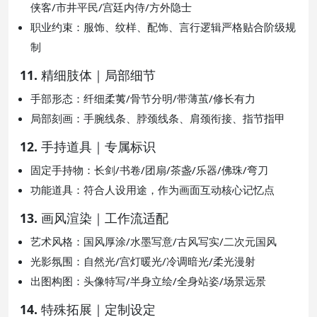
侠客/市井平民/宫廷内侍/方外隐士
职业约束：服饰、纹样、配饰、言行逻辑严格贴合阶级规
制
11. 精细肢体｜局部细节
手部形态：纤细柔荑/骨节分明/带薄茧/修长有力
局部刻画：手腕线条、脖颈线条、肩颈衔接、指节指甲
12. 手持道具｜专属标识
固定手持物：长剑/书卷/团扇/茶盏/乐器/佛珠/弯刀
功能道具：符合人设用途，作为画面互动核心记忆点
13. 画风渲染｜工作流适配
艺术风格：国风厚涂/水墨写意/古风写实/二次元国风
光影氛围：自然光/宫灯暖光/冷调暗光/柔光漫射
出图构图：头像特写/半身立绘/全身站姿/场景远景
14. 特殊拓展｜定制设定