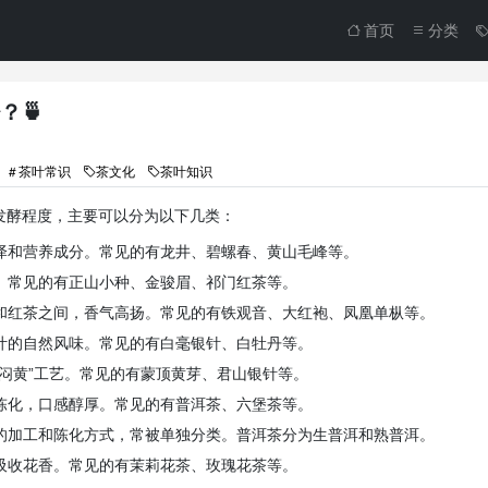
首页
分类
？🍵
茶叶常识
茶文化
茶叶知识
发酵程度，主要可以分为以下几类：
泽和营养成分。常见的有龙井、碧螺春、黄山毛峰等。
。常见的有正山小种、金骏眉、祁门红茶等。
和红茶之间，香气高扬。常见的有铁观音、大红袍、凤凰单枞等。
叶的自然风味。常见的有白毫银针、白牡丹等。
闷黄”工艺。常见的有蒙顶黄芽、君山银针等。
陈化，口感醇厚。常见的有普洱茶、六堡茶等。
的加工和陈化方式，常被单独分类。普洱茶分为生普洱和熟普洱。
吸收花香。常见的有茉莉花茶、玫瑰花茶等。