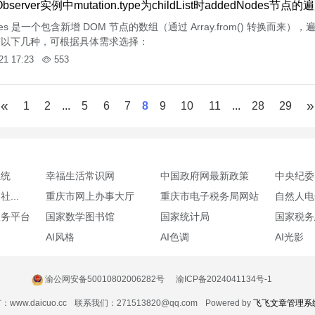
nObserver实例中mutation.type为childList时addedNodes节
odes 是一个包含新增 DOM 节点的数组（通过 Array.from() 转
有以下几种，可根据具体需求选择：
21 17:23
553
«
»
1
2
...
5
6
7
8
9
10
11
...
28
29
系统
幸福生活常识网
中国政府网最新政策
中央纪委
...
重庆市网上办事大厅
重庆市电子税务局网站
自然人电
服务平台
国家数学图书馆
国家统计局
国家税务
AI风格
AI色调
AI光影
渝公网安备50010802006282号
渝ICP备2024041134号-1
www.daicuo.cc
联系我们：271513820@qq.com
Powered by
飞飞文章管理系