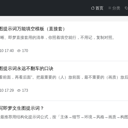
首页
分类
图提示词万能填空模板（直接套）
清晰、即梦直接套用的清单，你照着填空就行，不用记，复制对照。
10 17:40
170
图提示词永远不翻车的口诀
先看前面，再看后面”。把最重要的（人）放前面，最不重要的（画质）放后
10 17:29
173
写即梦文生图提示词？
图最推荐用结构化提示词公式，按「主体→细节→环境→风格→画质→构
。