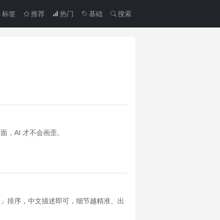
标签
推荐
热门
基础
搜索
面，AI 才不会画歪。
图」排序，中文描述即可，细节越精准、出